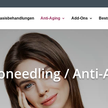
asisbehandlungen
Anti-Aging
Add-Ons
Bests
oneedling / Anti-